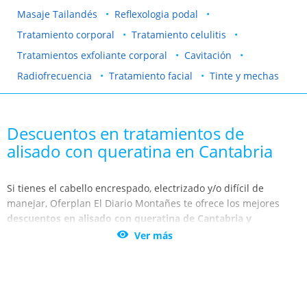
Masaje Tailandés
Reflexologia podal
Tratamiento corporal
Tratamiento celulitis
Tratamientos exfoliante corporal
Cavitación
Radiofrecuencia
Tratamiento facial
Tinte y mechas
Descuentos en tratamientos de
alisado con queratina en Cantabria
Si tienes el cabello encrespado, electrizado y/o difícil de
manejar, Oferplan El Diario Montañes te ofrece los mejores
descuentos en alisado con queratina de Cantabria y
Santander
. Domina tu pelo y obtén la mejor apariencia gracias

Ver más
a los tratamientos de Santander, Santillana del Mar y
Torrelavega.
Este método, que proviene de Brasil, es realmente eficaz en
todo tipo de cabellos, aunque las melenas que más lo suelen