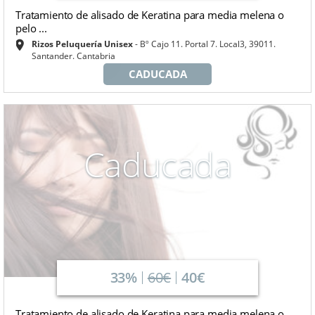
Tratamiento de alisado de Keratina para media melena o
pelo ...
Rizos Peluquería Unisex
Bº Cajo 11. Portal 7. Local3, 39011.
Santander. Cantabria
CADUCADA
Caducada
33%
60€
40€
Tratamiento de alisado de Keratina para media melena o