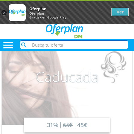
Oferplan
Ver
×
Oferplan
Gratis - en Google Play

Caducada
31%
65€
45€