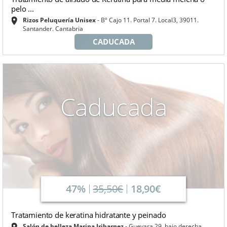
pelo ...
Rizos Peluquería Unisex
Bº Cajo 11. Portal 7. Local3, 39011.
Santander. Cantabria
CADUCADA
Caducada
47%
35,50€
18,90€
Tratamiento de keratina hidratante y peinado
Salón de belleza Marina Iribarnez
Guevara 29, bajo derecha.