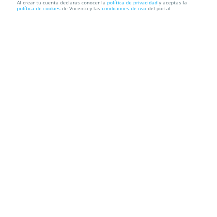
Al crear tu cuenta declaras conocer la
política de privacidad
y aceptas la
política de cookies
de Vocento y las
condiciones de uso
del portal
Reflexología podal con drenaje
VECAM UNISEX HAIR SALON
C. los Abedules, 16, 39011.
Santander. Cantabria
Información local
Condiciones
Localización