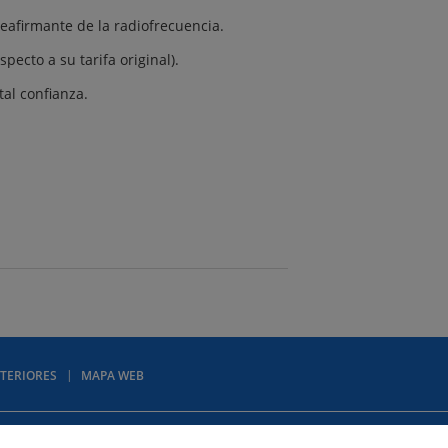
eafirmante de la radiofrecuencia.
ecto a su tarifa original).
al confianza.
TERIORES
MAPA WEB
Mapa web