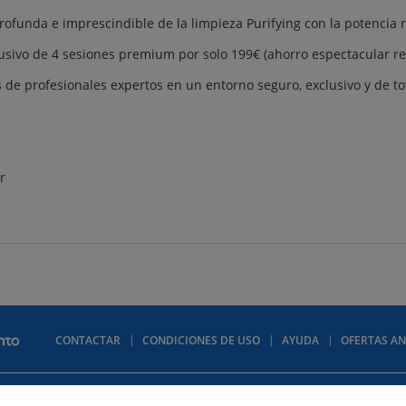
ofunda e imprescindible de la limpieza Purifying con la potencia r
sivo de 4 sesiones premium por solo 199€ (ahorro espectacular resp
de profesionales expertos en un entorno seguro, exclusivo y de tot
r
CONTACTAR
CONDICIONES DE USO
AYUDA
OFERTAS AN
Contactar
Política de privacidad
Política de cookies
Publicidad