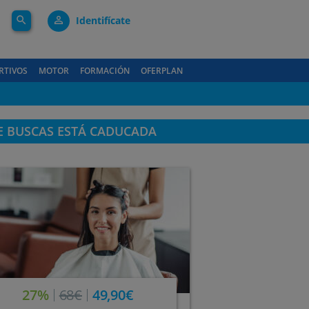
search
person_outline
Identifícate
RTIVOS
MOTOR
FORMACIÓN
OFERPLAN
E BUSCAS ESTÁ CADUCADA
27%
68€
49,90€