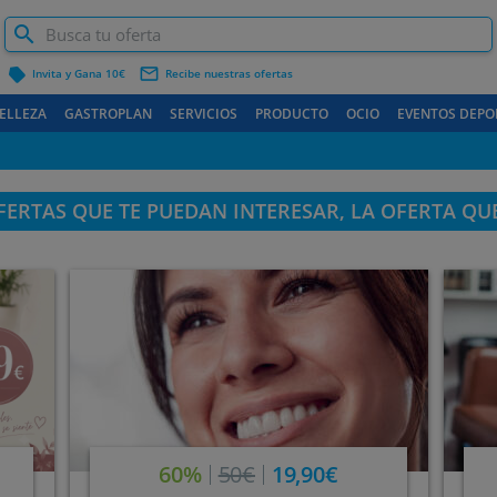
label
mail_outline
Invita y Gana 10€
Recibe nuestras ofertas
ELLEZA
GASTROPLAN
SERVICIOS
PRODUCTO
OCIO
EVENTOS DEPO
ERTAS QUE TE PUEDAN INTERESAR, LA OFERTA QU
60%
50€
19,90€