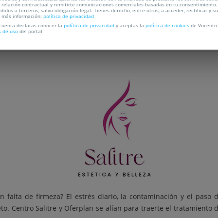
a relación contractual y remitirte comunicaciones comerciales basadas en tu consentimiento.
C
didos a terceros, salvo obligación legal. Tienes derecho, entre otros, a acceder, rectificar y s
a más información:
política de privacidad
 cuenta declaras conocer la
política de privacidad
y aceptas la
política de cookies
de Vocento 
s de uso
del portal
OCALIZACIÓN
n falta de firmeza? El estrés diario, la contaminación y el paso
to. Centro Salitre y Oferplan se alían para traerte el tratamiento 