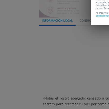
virtud de l
no serán ce
datos. Par
Al crear tu
condicione
INFORMACIÓN LOCAL
CONDICIONES
L
¿Notas el rostro apagado, cansado o co
secreto para resetear tu piel por comple