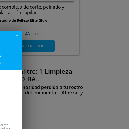
 completo de corte, peinado y
larización capilar
studio de Belleza Elite Glow
a el
21 Oct
16
close
C. Narciso Cuevas, 4.
Santander. Cantabria
VER OFERTA
y
po
ntro Salitre: 1 Limpieza
es de INDIBA
lve la luminosidad perdida a tu rostro
s potente del momento. ¡Ahorra y
199€
ocento
citados en