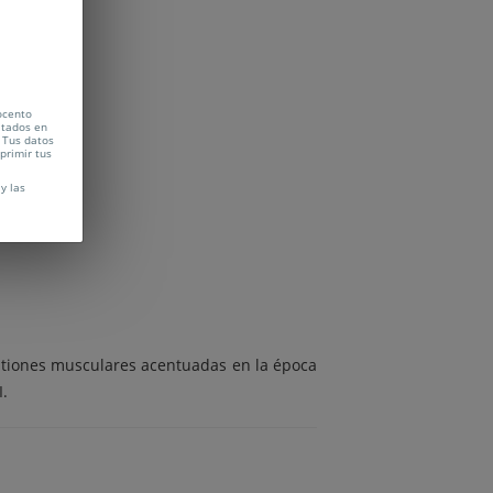
ocento
citados en
 Tus datos
uprimir tus
y las
estiones musculares acentuadas en la época
I.