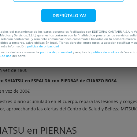
n vez de 168€
¡DISFRÚTALO YA!
ento SHIATSU en ESPALDA con PIEDRAS de JADE
en vez de 280€
ables del tratamiento de los datos personales facilitados son EDITORIAL CANTABRIA S.A. y V
Medios y Servicios, S.L.U, quienes los tratarán con la finalidad de prestarte los servicios soli
 SHIATSU en ESPALDA con PIEDRAS de CUARZO ROSA
a relación contractual y remitirte comunicaciones comerciales basadas en tu consentimiento.
didos a terceros, salvo obligación legal. Tienes derecho, entre otros, a acceder, rectificar y s
a más información:
política de privacidad
n vez de 76€
 cuenta declaras conocer la
política de privacidad
y aceptas la
política de cookies
de Vocento 
s de uso
del portal
to SHIATSU en ESPALDA con PIEDRAS de CUARZO ROSA
n vez de 180€
iento SHIATSU en ESPALDA con PIEDRAS de CUARZO ROSA
en vez de 300€
 estrés diario acumulado en el cuerpo, repara las lesiones y cong
or, aprovechando las ofertas del Centro de Salud y Belleza MITSUK
HIATSU en PIERNAS