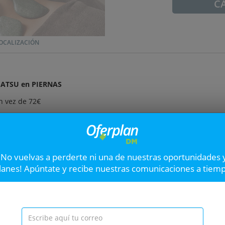
C
OCALIZACIÓN
HIATSU en PIERNAS
n vez de 72€
 SHIATSU en PIERNAS
n vez de 168€
ento SHIATSU en PIERNAS
¡No vuelvas a perderte ni una de nuestras oportunidades 
lanes! Apúntate y recibe nuestras comunicaciones a tiem
en vez de 280€
SHIATSU en ESPALDA con PIEDRAS de JADE
n vez de 72€
o SHIATSU en ESPALDA con PIEDRAS de JADE