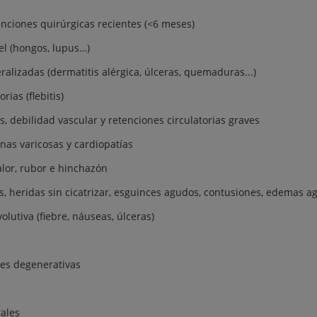
nciones quirúrgicas recientes (<6 meses)
el (hongos, lupus…)
alizadas (dermatitis alérgica, úlceras, quemaduras...)
ias (flebitis)
s, debilidad vascular y retenciones circulatorias graves
nas varicosas y cardiopatías
alor, rubor e hinchazón
 heridas sin cicatrizar, esguinces agudos, contusiones, edemas a
utiva (fiebre, náuseas, úlceras)
es degenerativas
ales