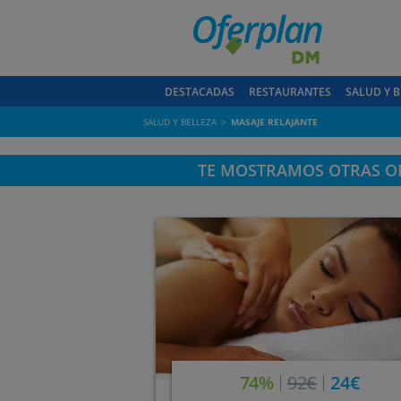
DESTACADAS
RESTAURANTES
SALUD Y B
SALUD Y BELLEZA
MASAJE RELAJANTE
TE MOSTRAMOS OTRAS OF
74%
92€
24€