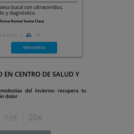
ieza bucal con ultrasonidos,
do y diagnóstico
línica Dental Santa Clara
a el
15 Oct
23
En Santander y Los Corrales
de Buelna
VER OFERTA
O EN CENTRO DE SALUD Y
molestias del invierno: recupera tu
in dolor
72€
20€