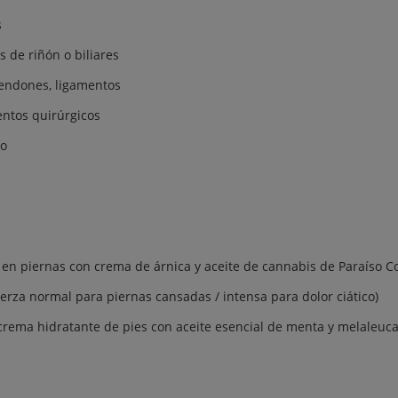
s
 de riñón o biliares
tendones, ligamentos
entos quirúrgicos
so
en piernas con crema de árnica y aceite de cannabis de Paraíso C
uerza normal para piernas cansadas / intensa para dolor ciático)
crema hidratante de pies con aceite esencial de menta y melaleuc