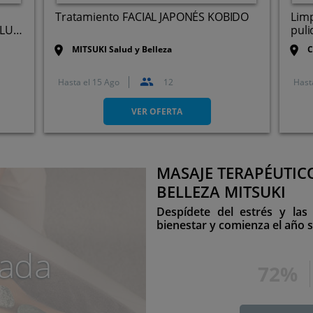
Tratamiento FACIAL JAPONÉS KOBIDO
Limp
ALUD
puli
MITSUKI Salud y Belleza
C
Hasta el
15 Ago
12
Hast
C. Emilio Pino, 4, 1º Dcha.,
39002. Santander. Cantabria
VER OFERTA
MASAJE TERAPÉUTIC
BELLEZA MITSUKI
Despídete del estrés y las 
bienestar y comienza el año s
ada
72%