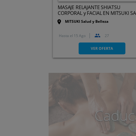
MASAJE RELAJANTE SHIATSU
CORPORAL y FACIAL EN MITSUKI S
...
MITSUKI Salud y Belleza
Hasta el
15 Ago
27
C. Emilio Pino, 4, 1º Dcha.,
39002. Santander. Cantabria
VER OFERTA
Caduc