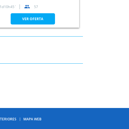
1
10
44
57
VER OFERTA
TERIORES
MAPA WEB