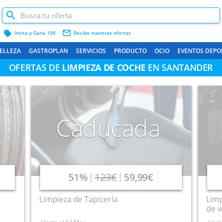
label
mail_outline
Invita y Gana 10€
Recibe nuestras ofertas
ELLEZA
GASTROPLAN
SERVICIOS
PRODUCTO
OCIO
EVENTOS DEPO
OFERTAS DE
LIMPIEZA DE COCHE
EN SANTANDER
Caducada
51%
123€
59,99€
e
Limpieza de Tapicería
Limp
de v