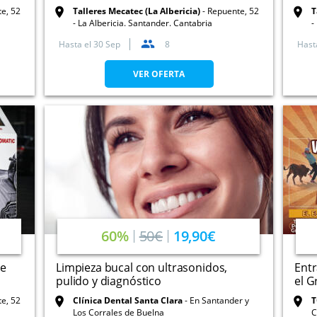
e, 52
Talleres Mecatec (La Albericia)
Repuente, 52
T
- La Albericia. Santander. Cantabria
-
Hasta el
30 Sep
8
Hast
VER OFERTA
60%
50€
19,90€
de
Limpieza bucal con ultrasonidos,
Entr
pulido y diagnóstico
el G
e, 52
Clínica Dental Santa Clara
En Santander y
T
Los Corrales de Buelna
C