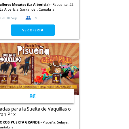
alleres Mecatec (La Albericia)
Repuente, 52
 La Albericia. Santander. Cantabria
a el
30 Sep
9
VER OFERTA
8€
adas para la Suelta de Vaquillas o
ran Prix
OROS PUERTA GRANDE
Pisueña. Selaya.
antabria