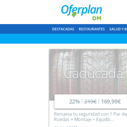
DESTACADAS
RESTAURANTES
SALUD Y B
Caducada
22%
219€
169,99€
Renueva tu seguridad con 1 Par d
Ruedas + Montaje + Equilib...