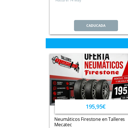
Hasta el
14 May
CADUCADA
195,95€
Neumáticos Firestone en Talleres
Mecatec