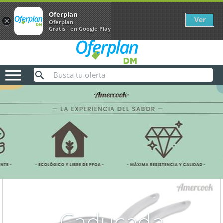
Oferplan
Ver
×
Oferplan
Gratis - en Google Play

Caducada