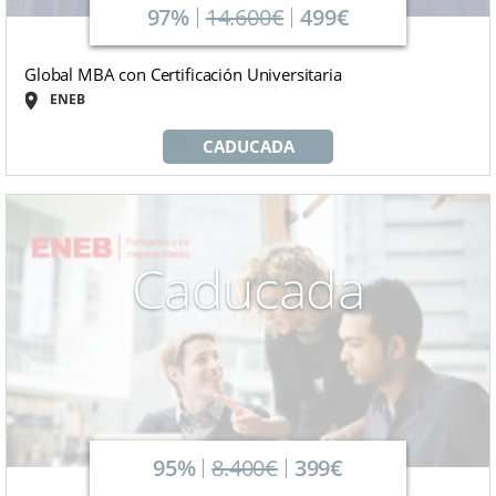
97%
14.600€
499€
Global MBA con Certificación Universitaria
ENEB
CADUCADA
Caducada
95%
8.400€
399€