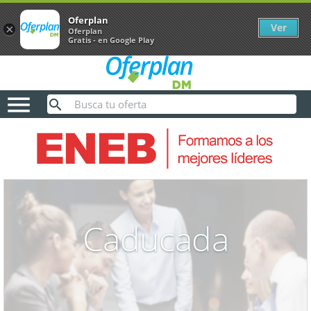
Oferplan
Ver
×
Oferplan
Gratis - en Google Play

Caducada