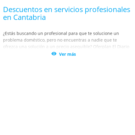
Descuentos en servicios profesionales
en Cantabria
¿Estás buscando un profesional para que te solucione un
problema doméstico, pero no encuentras a nadie que te
ofrezca una solución a un precio asequible? Oferplan El Diario
Montañes te trae los
mejores descuentos en servicios

Ver más
profesionales en Cantabria y Santander.
No vuelvas a agobiarte cuando tengas una avería con las
cañerías de tu casa o tu local. Encuentra la mejor oferta de
fontaneros en Santander, Santillana del Mar y Torrelavega, y no
pagues un pastizal por la reparación. Utiliza los descuentos
para servicios de fontanería.
Además, con las ofertas y descuentos de Oferplan El Diario
Montañes, podrás beneficiarte del servicio de revisión de
calderas y sistemas de climatización a unos precios increíbles.
Mantén en las mejores condiciones los sistemas de tu casa y