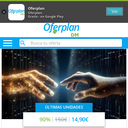
Oferplan
Ver
×
Oferplan
Gratis - en Google Play

ÚLTIMAS UNIDADES
90%
150€
14,90€